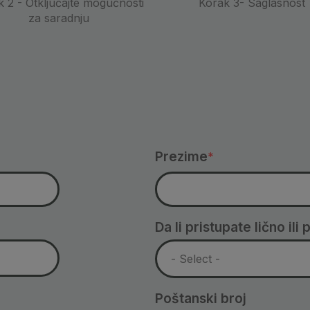
 2 - Otključajte mogućnosti
Korak 3- Saglasnost
za saradnju
Prezime
Da li pristupate lično il
Poštanski broj