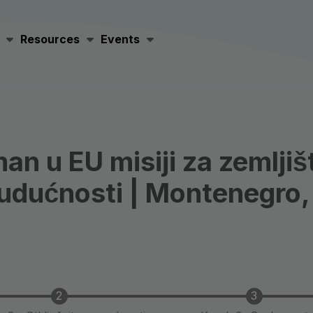
rces
Events
Resources
Events
an u EU misiji za zemljis
budućnosti | Montenegro