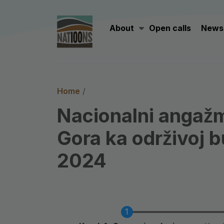
Main navigation
Main navigation
About
Open calls
News
Resou
About
Open calls
News
Breadcrumb
Home
Nacionalni angažm
Gora ka održivoj 
2024