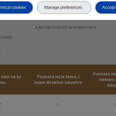
jište
hnical cookies
Manage preferences
Accept 
zacija najviše fokusira?
internacionalni/transnacionalni
ionalni
Poznata mi 
 sam za tu
Poznata mi je tema, i
nemam d
emu
imam direktno iskustvo
isku
Stručnjak sam za tu temu
Poznata mi je tema, i imam d