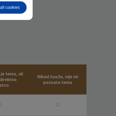
all cookies
je tema, ali
Nikad čuo/la, nije mi
irektno
poznata tema
stvo
irektno iskustvo
Poznata mi je tema, ali nemam direktno iskustvo
Nikad čuo/la, nije mi poznat