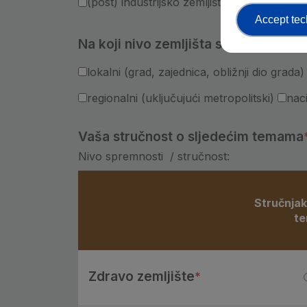
(post) industrijsko zemljište
gradsko zeml
Accept tec
Na koji nivo zemljišta se vaša organi
lokalni (grad, zajednica, obližnji dio grada)
regionalni (uključujući metropolitski)
nac
Vaša stručnost o sljedećim temama
Nivo spremnosti / stručnost:
Stručnjak
Questions
t
Zdravo zemljište