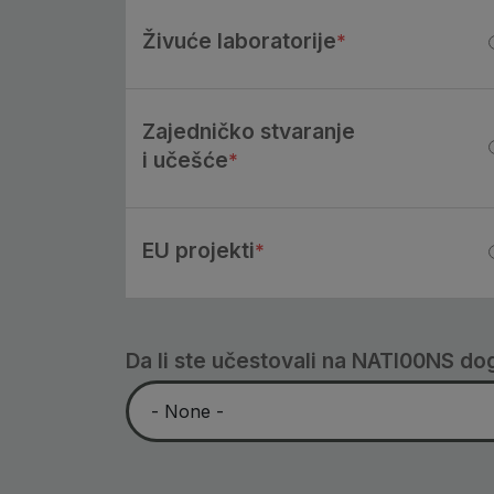
Živuće laboratorije
Zajedničko stvaranje
i učešće
EU projekti
Da li ste učestovali na NATI00NS d