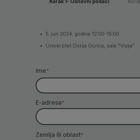
Current
Korak 1- Osnovni podaci
Korak
5. jun 2024. godine
12:00-15:00
Univerzitet Donja Gorica, sala "Vizija"
fieldset
Ime
E-adresa
Zemlja ili oblast