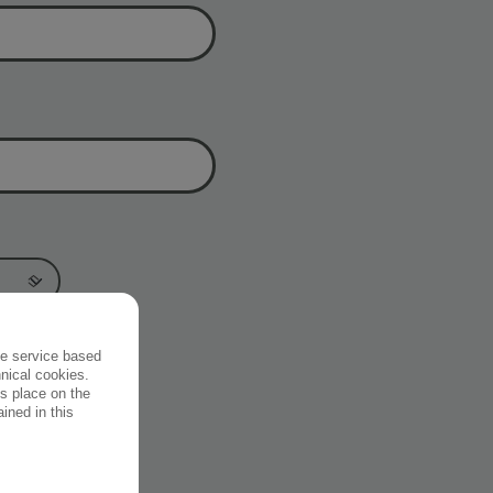
the service based
hnical cookies.
es place on the
ined in this