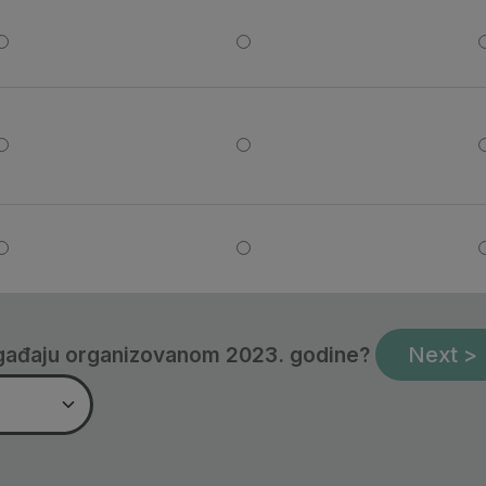
Stručnjak sam za tu temu
Poznata mi je tema, i imam d
Stručnjak sam za tu temu
Poznata mi je tema, i imam d
Stručnjak sam za tu temu
Poznata mi je tema, i imam d
ogađaju organizovanom 2023. godine?