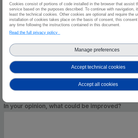
Cookies consist of portions of code installed in the browser that assist 
koje treba riješiti uz pomoć
service based on the purposes described. To continue with navigation, it
misije za zemljište
least the technical cookies. Other cookies are optional and require the 
installation of cookies takes place on the basis of consent, this consent
any time following the instructions contained in this document.
Naučio/la sam nešto o ideji i
Read the full privacy policy
metodama živućih laboratorija
Manage preferences
Pronašao/la sam
inspiraciju/motivaciju da se
Accept technical cookies
angažujem u uspostavljanju
živuće laboratorije
Accept all cookies
Ostalo…
In your opinion, what could be improved?