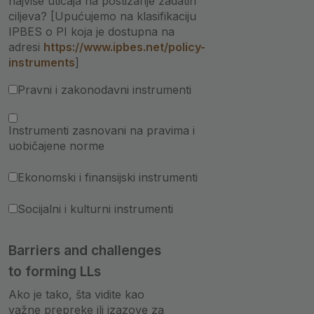
najviše uticaja na postizanje zadatih
ciljeva? [Upućujemo na klasifikaciju
IPBES o PI koja je dostupna na
adresi
https://www.ipbes.net/policy-
instruments
]
Pravni i zakonodavni instrumenti
Instrumenti zasnovani na pravima i
uobičajene norme
Ekonomski i finansijski instrumenti
Socijalni i kulturni instrumenti
Barriers and challenges
to forming LLs
Ako je tako, šta vidite kao
važne prepreke ili izazove za