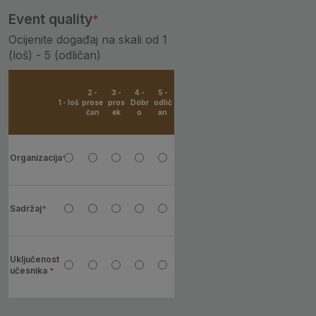
Event quality
Ocijenite događaj na skali od 1
(loš) - 5 (odličan)
2 -
3 -
4 -
5 -
1 - loš
prose
pros
Dobr
odlič
čan
ek
o
an
Organizacija
Sadržaj
Uključenost
učesnika