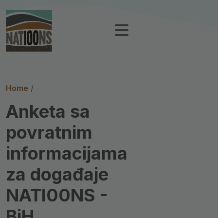
Breadcrumb
Home
Anketa sa
povratnim
informacijama
za događaje
NATI00NS -
BiH