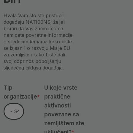
Hvala Vam što ste pristupili
događaju NATI00NS; željeli
bismo da Vas zamolimo da
nam date povratne informacije
o sljedećim temama kako biste
se izjasnili o razvoju Misije EU
za zemljište i kako biste dali
svoj doprinos poboljšanju
sljedećeg ciklusa događaja.
fieldset
Tip
U koje vrste
organizacije
praktične
aktivnosti
Tip organizacije
povezane sa
zemljištem ste
uključeni?