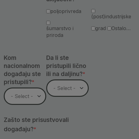
poljoprivreda
(post)industrijske
šumarstvo i
grad
Ostalo…
priroda
Kom
Da li ste
nacionalnom
pristupili lično
događaju ste
ili na daljinu?
pristupili?
Zašto ste prisustvovali
događaju?