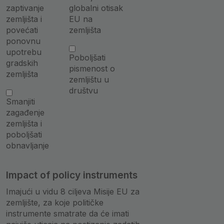
zaptivanje
globalni otisak
zemljišta i
EU na
povećati
zemljišta
ponovnu
upotrebu
Poboljšati
gradskih
pismenost o
zemljišta
zemljištu u
društvu
Smanjiti
zagađenje
zemljišta i
poboljšati
obnavljanje
Impact of policy instruments
Imajući u vidu 8 ciljeva Misije EU za
zemljište, za koje političke
instrumente smatrate da će imati