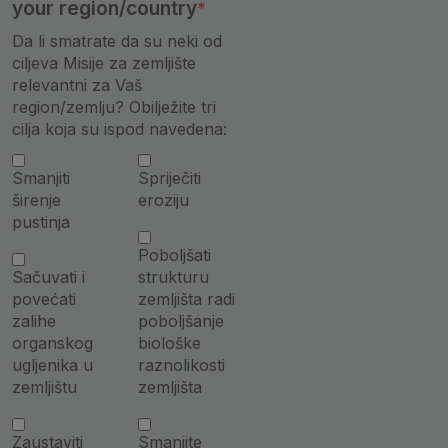
your region/country
Da li smatrate da su neki od
ciljeva Misije za zemljište
relevantni za Vaš
region/zemlju? Obilježite tri
cilja koja su ispod navedena:
Smanjiti
Spriječiti
širenje
eroziju
pustinja
Poboljšati
Sačuvati i
strukturu
povećati
zemljišta radi
zalihe
poboljšanje
organskog
biološke
ugljenika u
raznolikosti
zemljištu
zemljišta
Zaustaviti
Smanjite