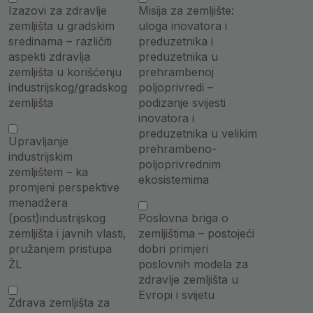
Izazovi za zdravlje
Misija za zemljište:
zemljišta u gradskim
uloga inovatora i
sredinama – različiti
preduzetnika i
aspekti zdravlja
preduzetnika u
zemljišta u korišćenju
prehrambenoj
industrijskog/gradskog
poljoprivredi –
zemljišta
podizanje svijesti
inovatora i
preduzetnika u velikim
Upravljanje
prehrambeno-
industrijskim
poljoprivrednim
zemljištem – ka
ekosistemima
promjeni perspektive
menadžera
(post)industrijskog
Poslovna briga o
zemljišta i javnih vlasti,
zemljištima – postojeći
pružanjem pristupa
dobri primjeri
ŽL
poslovnih modela za
zdravlje zemljišta u
Evropi i svijetu
Zdrava zemljišta za